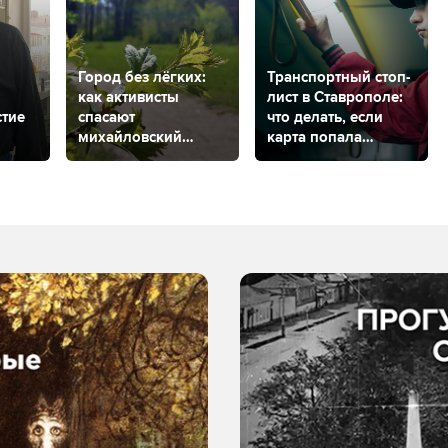
Город без лёгких:
Транспортный стоп-
как активисты
лист в Ставрополе:
стие
спасают
что делать, если
михайловский
карта попала
ив
дендрарий?
в черный список?