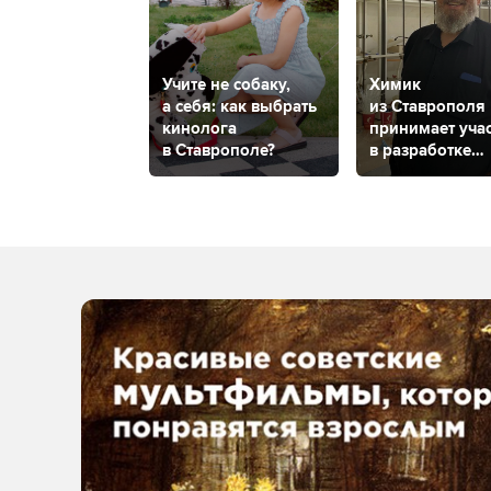
Учите не собаку,
Химик
а себя: как выбрать
из Ставрополя
кинолога
принимает уча
в Ставрополе?
в разработке
вещества прот
рака мозга