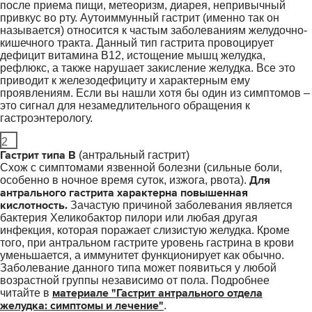
после приема пищи, метеоризм, диарея, непривычный
привкус во рту. Аутоиммунный гастрит (именно так он
называется) относится к частым заболеваниям желудочно-
кишечного тракта. Данный тип гастрита провоцирует
дефицит витамина В12, истощение мышц желудка,
рефлюкс, а также нарушает закисление желудка. Все это
приводит к железодефициту и характерным ему
проявлениям. Если вы нашли хотя бы один из симптомов –
это сигнал для незамедлительного обращения к
гастроэнтерологу.
2
Гастрит типа В
(антральный гастрит)
Схож с симптомами язвенной болезни (сильные боли,
Для
особенно в ночное время суток, изжога, рвота).
антрального гастрита характерна повышенная
кислотность.
Зачастую причиной заболевания является
бактерия Хеликобактор пилори или любая другая
инфекция, которая поражает слизистую желудка. Кроме
того, при антральном гастрите уровень гастрина в крови
уменьшается, а иммунитет функционирует как обычно.
Заболевание данного типа может появиться у любой
возрастной группы независимо от пола. Подробнее
материале "Гастрит антрального отдела
читайте в
желудка: симптомы и лечение"
.