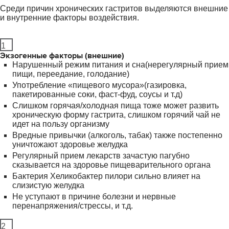
Среди причин хронических гастритов выделяются внешние
и внутренние факторы воздействия.
1
Экзогенные факторы (внешние)
Нарушенный режим питания и сна(нерегулярный прием
пищи, переедание, голодание)
Употребление «пищевого мусора»(газировка,
пакетированные соки, фаст-фуд, соусы и т.д)
Слишком горячая/холодная пища тоже может развить
хроническую форму гастрита, слишком горячий чай не
идет на пользу организму
Вредные привычки (алкоголь, табак) также постепенно
уничтожают здоровье желудка
Регулярный прием лекарств зачастую пагубно
сказывается на здоровье пищеварительного органа
Бактерия Хеликобактер пилори сильно влияет на
слизистую желудка
Не уступают в причине болезни и нервные
перенапряжения/стрессы, и т.д.
2