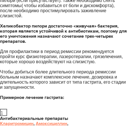
пилори (если присутвствует). Также необходимо снять
симптомы( чтобы избавиться от боли и дискомфорта),
после необходимо простимулировать заживление
слизистой.
Хеликобактор пилори достаточно «живучая» бактерия,
которая является устойчивой к антибиотикам, поэтому для
его уничтожения назначают сочетание трех-четырех
препаратов.
Для профилактики в период ремиссии рекомендуется
пройти курс физиотерапии, лазеротерапии, грязелечения,
которые хорошо воздействуют на слизистую.
Чтобы добиться более длительного периода ремиссии
больным назначают комплексное лечение, дозировка и
длительность которого зависит от типа гастрита, его стадии
и запущенности.
Примерное лечение гастрита:
1
Антибактериальные препараты
Кларитромицин
,
Амоксициллин
,