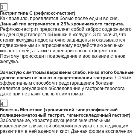
3
Гастрит типа С (рефлюкс-гастрит)
Как правило, проявляется болью после еды и во сне.
анный тип встречается в 25% хронического гастрита.
Д
Рефлюкс-гастрит представляет собой заброс содержимого
из двенадцатиперстной кишки в желудок. Это значит, что
стенки желудка недостаточно защищены и оказываются
подверженными к агрессивному воздействию желчных
кислот, солей, а также пищеварительных ферментов.
Поэтому происходит повреждение и воспаление стенок
желудка.
Зачастую симптомы выражены слабо, из-за этого больные
долгое время не знают о существовании гастрита
. Самым
эффективным способом предотвращения болезни
является регулярное обследование у гастроэнтеролога
даже при незначительных симптомах.
4
Болезнь Менетрие
(хронический гипертрофический
полиаденоматозный гастрит, гигантоскладочный гастрит)
Заболевание, характеризующееся значительным
изменением слизистой оболочки желудка с последующим
развитием в ней аденом и кист. Данная форма воспаления