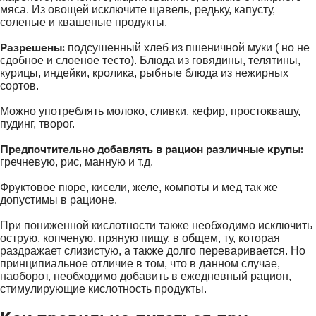
мяса. Из овощей исключите щавель, редьку, капусту,
соленые и квашеные продукты.
Разрешены:
подсушенный хлеб из пшеничной муки ( но не
сдобное и слоеное тесто). Блюда из говядины, телятины,
курицы, индейки, кролика, рыбные блюда из нежирных
сортов.
Можно употреблять молоко, сливки, кефир, простоквашу,
пудинг, творог.
Предпочтительно добавлять в рацион различные крупы:
гречневую, рис, манную и т.д.
Фруктовое пюре, кисели, желе, компоты и мед так же
допустимы в рационе.
При пониженной кислотности также необходимо исключить
острую, копченую, пряную пищу, в общем, ту, которая
раздражает слизистую, а также долго переваривается. Но
принципиальное отличие в том, что в данном случае,
наоборот, необходимо добавить в ежедневный рацион,
стимулирующие кислотность продукты.