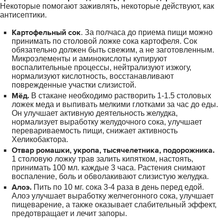
Некоторые помогают заживлять, некоторые действуют, как
антисептики.
Картофельный сок
. За полчаса до приема пищи можно
принимать по столовой ложке сока картофеля. Сок
обязательно должен быть свежим, а не заготовленным.
Микроэлементы и аминокислоты купируют
воспалительные процессы, нейтрализуют изжогу,
нормализуют кислотность, восстанавливают
поврежденные участки слизистой.
Мёд.
В стакане необходимо растворить 1-1.5 столовых
ложек меда и выпивать мелкими глотками за час до еды.
Он улучшает активную деятельность желудка,
нормализует выработку желудочного сока, улучшает
перевариваемость пищи, снижает активность
Хеликобактора.
Отвар ромашки, укропа, тысячелетника, подорожника.
1 столовую ложку трав залить кипятком, настоять,
принимать 100 мл. каждые 3 часа. Растения снимают
воспаление, боль и обволакивают слизистую желудка.
Алоэ.
Пить по 10 мг. сока 3-4 раза в день перед едой.
Алоэ улучшает выработку желчегонного сока, улучшает
пищеварение, а также оказывает слабительный эффект,
предотвращает и лечит запоры.