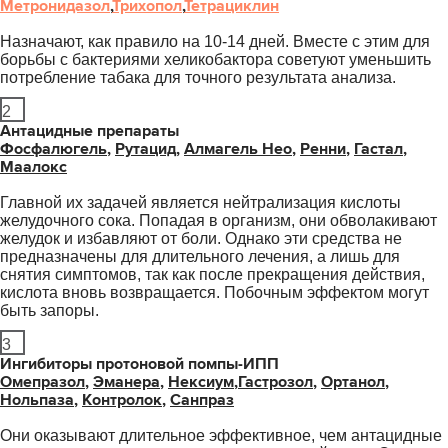
Метронидазол
,
Трихопол
,
Тетрациклин
Назначают, как правило на 10-14 дней. Вместе с этим для
борьбы с бактериями хеликобактора советуют уменьшить
потребление табака для точного результата анализа.
2
Антацидные препараты
Фосфалюгель
,
Рутацид
,
Алмагель Нео
,
Ренни
,
Гастал
,
Маалокс
Главной их задачей является нейтрализация кислоты
желудочного сока. Попадая в организм, они обволакивают
желудок и избавляют от боли. Однако эти средства не
предназначены для длительного лечения, а лишь для
снятия симптомов, так как после прекращения действия,
кислота вновь возвращается. Побочным эффектом могут
быть запоры.
3
Ингибиторы протоновой помпы-ИПП
Омепразол
,
Эманера
,
Нексиум
,
Гастрозол
,
Ортанол
,
Нольпаза
,
Контролок
,
Санпраз
Они оказывают длительное эффективное, чем антацидные