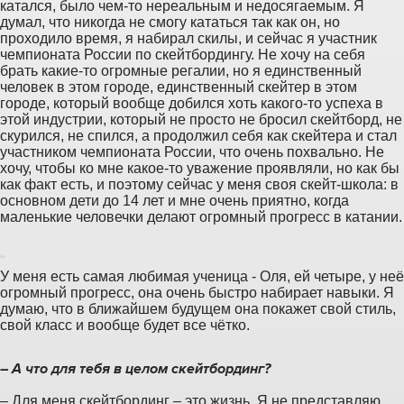
катался, было чем-то нереальным и недосягаемым. Я
думал, что никогда не смогу кататься так как он, но
проходило время, я набирал скилы, и сейчас я участник
чемпионата России по скейтбордингу. Не хочу на себя
брать какие-то огромные регалии, но я единственный
человек в этом городе, единственный скейтер в этом
городе, который вообще добился хоть какого-то успеха в
этой индустрии, который не просто не бросил скейтборд, не
скурился, не спился, а продолжил себя как скейтера и стал
участником чемпионата России, что очень похвально. Не
хочу, чтобы ко мне какое-то уважение проявляли, но как бы
как факт есть, и поэтому сейчас у меня своя скейт-школа: в
основном дети до 14 лет и мне очень приятно, когда
маленькие человечки делают огромный прогресс в катании.
“
У меня есть самая любимая ученица - Оля, ей четыре, у неё
огромный прогресс, она очень быстро набирает навыки. Я
думаю, что в ближайшем будущем она покажет свой стиль,
свой класс и вообще будет все чётко.
– А что для тебя в целом скейтбординг?
– Для меня скейтбординг – это жизнь. Я не представляю