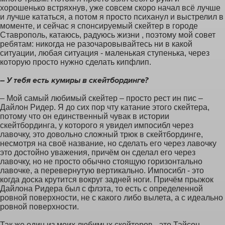
хорошенько встряхнув, уже совсем скоро начал всё лучше
и лучше кататься, а потом я просто психанул и выстрелил в
моменте, и сейчас я спонсируемый скейтер в городе
Ставрополь, катаюсь, радуюсь жизни , поэтому мой совет
ребятам: никогда не разочаровывайтесь ни в какой
ситуации, любая ситуация - маленькая ступенька, через
которую просто нужно сделать кипфлип.
– У тебя есть кумиры в скейтбординге?
– Мой самый любимый скейтер – просто рест ин пис –
Дайлон Ридер. Я до сих пор чту катание этого скейтера,
потому что он единственный чувак в истории
скейтбординга, у которого я увидел импосибл через
лавочку, это довольно сложный трюк в скейтбординге,
несмотря на своё название, но сделать его через лавочку
это достойно уважения, причём он сделал его через
лавочку, но не просто обычно стоящую горизонтально
лавочке, а перевернутую вертикально. Импосибл - это
когда доска крутится вокруг задней ноги. Причём прыжок
Дайлона Ридера был с флэта, то есть с определенной
ровной поверхности, не с какого либо вылета, а с идеально
ровной поверхности.
Так же один из моих любимых скейтеров - это Тайсон