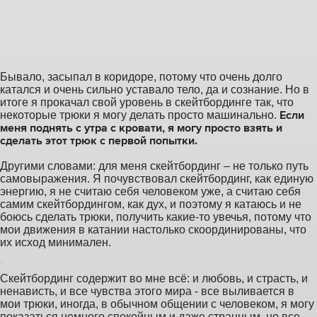
Бывало, засыпал в коридоре, потому что очень долго
катался и очень сильно уставало тело, да и сознание. Но в
итоге я прокачал свой уровень в скейтбординге так, что
Если
некоторые трюки я могу делать просто машинально.
меня поднять с утра с кровати, я могу просто взять и
сделать этот трюк с первой попытки.
Другими словами: для меня скейтбординг – не только путь
самовыражения. Я почувствовал скейтбординг, как единую
энергию, я не считаю себя человеком уже, а считаю себя
самим скейтбордингом, как дух, и поэтому я катаюсь и не
боюсь сделать трюки, получить какие-то увечья, потому что
мои движения в катании настолько скоординированы, что
их исход минимален.
“
Скейтбординг содержит во мне всё: и любовь, и страсть, и
ненависть, и все чувства этого мира - все выливается в
мои трюки, иногда, в обычном общении с человеком, я могу
показаться немного спокойным и даже странным, но все