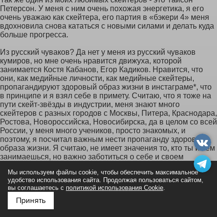
Петерсон. У меня с ним очень похожая энергетика, я его
очень уважаю как скейтера, его партия в «бэкери 4» меня
вдохновила снова кататься с новыми силами и делать куда
больше прогресса.
Из русский чуваков? Да нет у меня из русский чуваков
кумиров, но мне очень нравится движуха, которой
занимается Костя Кабанов, Егор Кадиков. Нравится, что
они, как медийные личности, как медийные скейтеры,
пропагандируют здоровый образ жизни в инстаграме*, что
в принципе и я взял себе в примету. Считаю, что я тоже на
пути скейт-звёзды в индустрии, меня знают много
скейтеров с разных городов с Москвы, Питера, Краснодара,
Ростова, Новороссийска, Новосибирска, да в целом со всей
России, у меня много учеников, просто знакомых, и
поэтому, я посчитал важным нести пропаганду здорового
образа жизни. Я считаю, не имеет значения то, кто ты и чем
занимаешься, но важно заботиться о себе и своем
организме.
Мы используем файлы cookie, чтобы обеспечить максимальное
удобство использования сайта. Продолжая пользоваться сайтом,
– Ты бы хотел создать себе команду?
вы соглашаетесь с
политикой использования Cookie
.
Принять
–
Когда я был на чемпионате России, видел команды, в
Подпишитесь на нас в
Яндекс Дзен
которых никто ни на кого не агрессировал, никто не