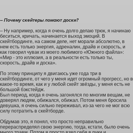
– Почему скейтеры ломают доски?
– Ну например, когда я очень долго делаю трюк, я начинаю
беситься, кричать, начинается выход эмоций. В
скейтбординге, на самом деле, нет морали абсолютно, в
нем есть только энергия, адреналин, драйв и скорость, и
как говорил чувак из моего любимого «Южного файла»:
«Мир - это иллюзия, а в реальности есть только ты,
скорость, драйв и доска».
По этому принципу я двигаюсь уже года три в
скейтбординге, от чего у меня идет огромный прогресс, но в
какое-то время, как и у любой скейт звёзды, у меня есть не
большой бэкстейдж.
Был период, когда я очень загонялся по многим вещам, не
доверял людям, обижался, обижал. Потом меня бросила
девушка, я очень сильно переживал, из-за чего не мог всю
силу потратить в скейтборде.
Обдумав это, я понял, что просто неправильно
перераспределял свою энергию, тогда, кстати, было очень
много травм. Потом я просто взял себя в руки и