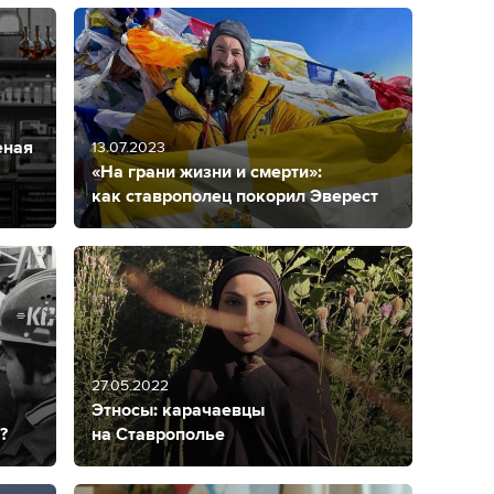
еная
13.07.2023
«На грани жизни и смерти»:
как ставрополец покорил Эверест
27.05.2022
Этносы: карачаевцы
?
на Ставрополье