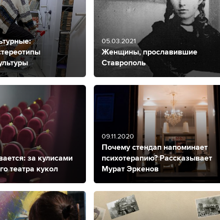
ьтурные:
05.03.2021
стереотипы
Женщины, прославившие
ультуры
Ставрополь
09.11.2020
Почему стендап напоминает
ается: за кулисами
психотерапию? Рассказывает
го театра кукол
Мурат Эркенов