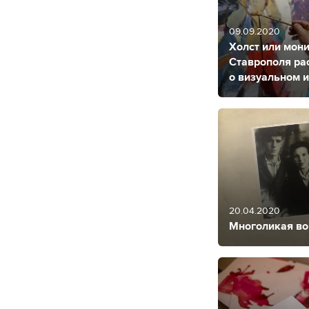
09.09.2020
Холст или мон
Ставрополя ра
о визуальном и
20.04.2020
Многоликая во