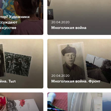
итор? Художники
ссуждают
20.04.2020
скусстве
Многоликая война
20.04.2020
йна. Тыл
Многоликая война. Фронт