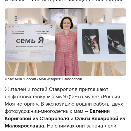
Фото: МВК "Россия - Моя история" Ставрополя
Жителей и гостей Ставрополя приглашают
на
фотовыставку «Семь Я»
(12+)
в музее «Россия –
Моя история»
. В экспозицию вошли работы двух
фотохудожниц-многодетных мам –
Евгении
Кориговой
из Ставрополя
и
Ольги Захаровой
из
Малоярославца
. На снимках они запечатлели