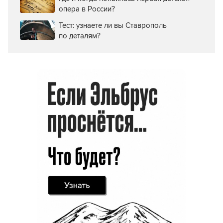
опера в России?
Тест: узнаете ли вы Ставрополь
по деталям?