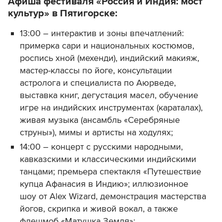
Афиша фестиваля «Россия и Индия: мост
культур» в Пятигорске:
13:00 – интерактив и зоны впечатлений:
примерка сари и национальных костюмов,
роспись хной (мехенди), индийский макияж,
мастер-классы по йоге, консультации
астролога и специалиста по Аюрведе,
выставка книг, дегустация масел, обучение
игре на индийских инструментах (караталах),
живая музыка (ансамбль «Серебряные
струны»), мимы и артисты на ходулях;
14:00 – концерт с русскими народными,
кавказскими и классическими индийскими
танцами; премьера спектакля «Путешествие
купца Афанасия в Индию»; иллюзионное
шоу от Alex Wizard, демонстрация мастерства
йогов, скрипка и живой вокал, а также
флешмоб «Матушка Земля»;