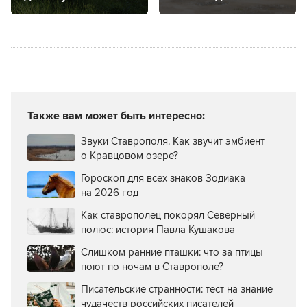
и что посмотреть
в Ставрополе
в заповедниках
и получить от этого
и заказниках
удовольствие
Ставропольского
края
Также вам может быть интересно:
Звуки Ставрополя. Как звучит эмбиент
о Кравцовом озере?
Гороскоп для всех знаков Зодиака
на 2026 год
Как ставрополец покорял Северный
полюс: история Павла Кушакова
Слишком ранние пташки: что за птицы
поют по ночам в Ставрополе?
Писательские странности: тест на знание
чудачеств российских писателей