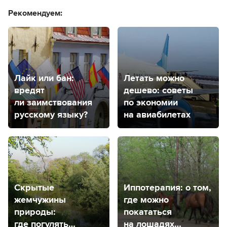
Рекомендуем:
Лайк или бан:
Летать можно
вредят
дешево: советы
ли заимствования
по экономии
русскому языку?
на авиабилетах
Скрытые
Иппотерапия: о том,
жемчужины
где можно
природы:
покататься
где погулять
на лошадях