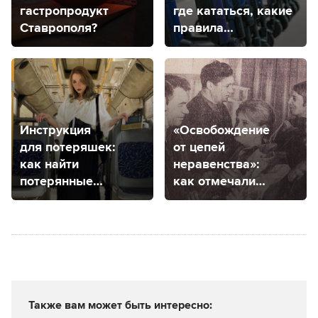
гастропродукт
где кататься, какие
Ставрополя?
правила
и где купить?
Инструкция
«Освобождение
для потеряшек:
от цепей
как найти
неравенства»:
потерянные
как отмечали
или забытые вещи
8 марта
в Ставрополе?
в советском
Ставрополе
Также вам может быть интересно: