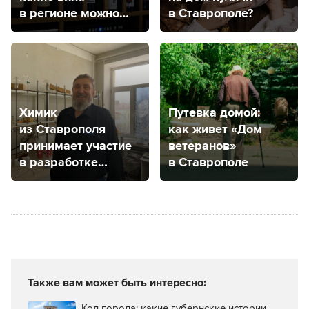
в регионе можно
в Ставрополе?
попробовать
Химик
Путевка домой:
из Ставрополя
как живет «Дом
принимает участие
ветеранов»
в разработке
в Ставрополе
вещества против
рака мозга
Также вам может быть интересно:
Код города: какие губернские истории