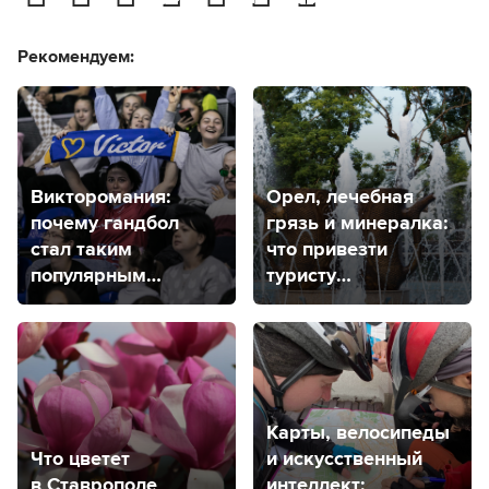
Рекомендуем:
Викторомания:
Орел, лечебная
почему гандбол
грязь и минералка:
стал таким
что привезти
популярным
туристу
в Ставрополе?
из Кавказских
Минеральных Вод
Карты, велосипеды
Что цветет
и искусственный
в Ставрополе
интеллект: