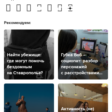
Рекомендуем:
Найти убежище:
Губка Боб –
где могут помочь
социопат: разбор
бездомным
персонажей
на Ставрополье?
с расстройствами
от психолога
из Ставрополя
Активность (не)