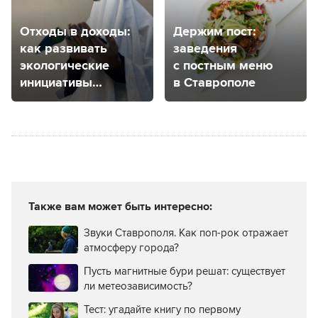
Отходы в доходы:
Держим пост:
как развивать
заведения
экологические
с постным меню
инициативы
в Ставрополе
на Ставрополье
и можно
ли монетизировать
такие проекты?
Также вам может быть интересно:
Звуки Ставрополя. Как поп-рок отражает
атмосферу города?
Пусть магнитные бури решат: существует
ли метеозависимость?
Тест: угадайте книгу по первому