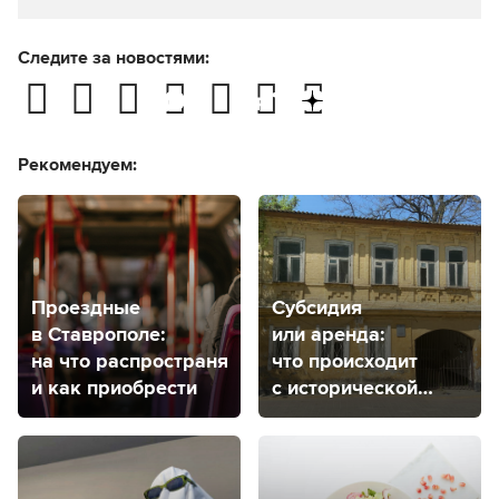
Следите за новостями:
Рекомендуем:
Проездные
Субсидия
в Ставрополе:
или аренда:
на что распространяется
что происходит
и как приобрести
с исторической
усадьбой
Венециановых
в Ставрополе?