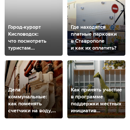
Город-курорт
Где находятся
Кисловодск:
платные парковки
что посмотреть
в Ставрополе
туристам
и как их оплатить?
и где остановиться
Дела
Как принять участие
коммунальные:
в программе
как поменять
поддержки местных
счетчики на воду,
инициатив
электричество
в Ставропольском
и газ в Ставрополе?
крае?