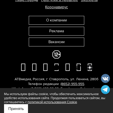
Коронавирус
О компании
Реклама
Вакансии
АТВмедиа
,
Россия
,
г. Ставрополь
,
ул. Ленина, 280б
Телефон редакции:
(8652) 955-955
.
WhatsApp: +7 (962) 429-29-29.
E-mail:
news@atvmedia.ru
.
© 2017-2026. Все права защищены.
Мы используем файлы cookie, чтобы обеспечить максимальное
удобство использования сайта. Продолжая пользоваться сайтом, вы
соглашаетесь с
политикой использования Cookie
.
Принять
Подпишитесь на нас в
Яндекс.Новости