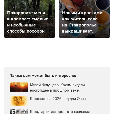
Похороните меня
Новыми красками:
в космосе: смелые
как житель села
и необычные
на Ставрополье
способы похорон
выкрашивает
пластиком дерево
и камень
Также вам может быть интересно:
Музей будущего. Каким видели
настоящее в прошлом веке?
Гороскоп на 2026 год для Овна
Город архитекторов: кто создавал