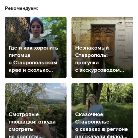
Рекомендуем:
Где и как хоронить
Незнакомый
питомца
Ставрополь:
в Ставропольском
прогулка
крае и сколько
с экскурсоводом
это стоит?
для тех, кто гулял
везде
Смотровые
Сказочное
площадки: откуда
Ставрополье:
смотреть
о сказках в регионе
на красоты
рассказали филолог