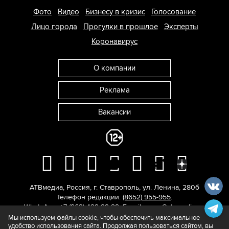
Фото
Видео
Бизнесу в кризис
Голосование
Лицо города
Прогулки в прошлое
Эксперты
Коронавирус
О компании
Реклама
Вакансии
АТВмедиа
,
Россия
,
г. Ставрополь
,
ул. Ленина, 280б
Телефон редакции:
(8652) 955-955
.
WhatsApp: +7 (962) 429-29-29.
E-mail:
news@atvmedia.ru
.
© 2017-2026. Все права защищены.
Мы используем файлы cookie, чтобы обеспечить максимальное
удобство использования сайта. Продолжая пользоваться сайтом, вы