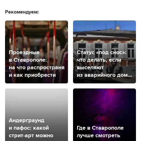
Рекомендуем:
Проездные
Статус «под снос»:
в Ставрополе:
что делать, если
на что распространяется
выселяют
и как приобрести
из аварийного дома
и куда обратиться
в Ставрополе,
чтобы дом признали
аварийным?
Андерграунд
и пафос: какой
Где в Ставрополе
стрит-арт можно
лучше смотреть