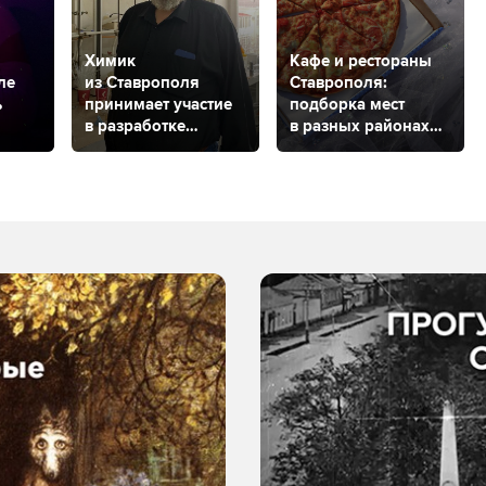
Химик
Кафе и рестораны
ле
из Ставрополя
Ставрополя:
ь
принимает участие
подборка мест
в разработке
в разных районах
вещества против
города
рака мозга