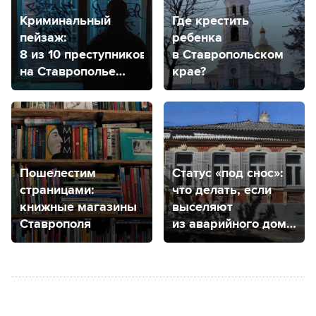
Криминальный
Где крестить
пейзаж:
ребенка
8 из 10 преступников
в Ставропольском
на Ставрополье
крае?
мужчины,
а лидером
по количеству
преступлений
назвали Ставрополь
Пошелестим
Статус «под снос»:
страницами:
что делать, если
книжные магазины
выселяют
Ставрополя
из аварийного дома
и куда обратиться
в Ставрополе,
чтобы дом признали
аварийным?