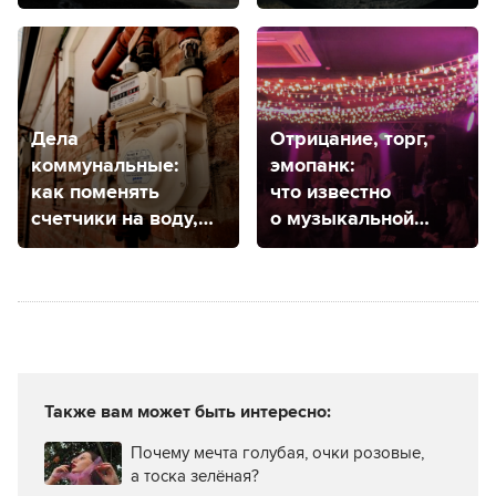
и куда обратиться
в Ставрополе,
чтобы дом признали
аварийным?
Дела
Отрицание, торг,
коммунальные:
эмопанк:
как поменять
что известно
счетчики на воду,
о музыкальной
электричество
группе «Контроль»
и газ в Ставрополе?
из Ставрополя
Также вам может быть интересно:
Почему мечта голубая, очки розовые,
а тоска зелёная?