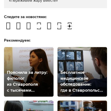
«Переживем жару вместе»
Следите за новостями:
Рекомендуем:
Пояснила за литру:
Бесплатное
филолог
медицинское
из Ставрополя
обследование:
с тысячами
где в Ставропольском
подписчиков
крае находятся
рассказала о себе
центры здоровья
и своем
для детей