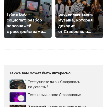
литературном
и взрослых?
паблике
Губка Боб –
Бассейные змеи:
социопат: разбор
музыка, которая
персонажей
доходит
с расстройствами
от Ставрополя
от психолога
до Мехико
из Ставрополя
Также вам может быть интересно:
Тест: узнаете ли вы Ставрополь
по деталям?
Тест: космическое Ставрополье