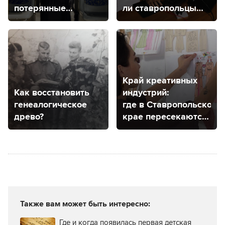
потерянные
ли ставропольцы
или забытые вещи
чаще чувствовать
в Ставрополе?
тревогу?
Край креативных
Как восстановить
индустрий:
генеалогическое
где в Ставропольском
древо?
крае пересекаются
творчество
и экономика?
Также вам может быть интересно:
Где и когда появилась первая детская