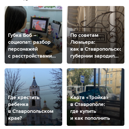
Губка Боб –
По советам
социопат: разбор
Люмьера:
персонажей
как в Ставропольской
с расстройствами
губернии зародился
от психолога
кинематограф
из Ставрополя
Где крестить
Карта «Тройка»
ребенка
в Ставрополе:
в Ставропольском
где купить
крае?
и как пополнить