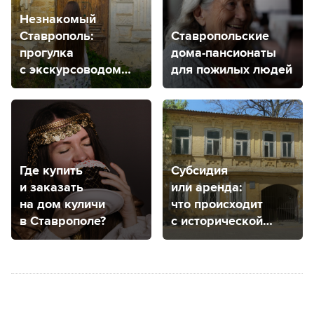
Незнакомый
Ставрополь:
Ставропольские
прогулка
дома-пансионаты
с экскурсоводом
для пожилых людей
для тех, кто гулял
везде
Где купить
Субсидия
и заказать
или аренда:
на дом куличи
что происходит
в Ставрополе?
с исторической
усадьбой
Венециановых
в Ставрополе?