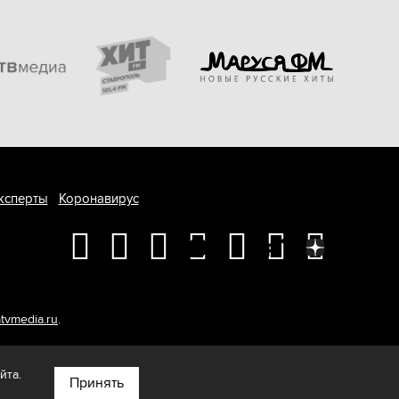
ксперты
Коронавирус
tvmedia.ru
.
йта.
Принять