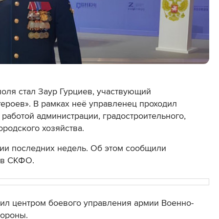
оля стал Заур Гурциев, участвующий
ероев». В рамках неё управленец проходил
 работой администрации, градостроительного,
ородского хозяйства.
нии последних недель. Об этом сообщили
 в СКФО.
дил центром боевого управления армии Военно-
бороны.