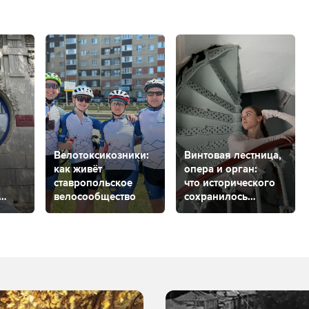
Велотоксикозники:
Винтовая лестница,
как живёт
опера и орган:
ставропольское
что исторического
велосообщество
сохранилось
в музыкальном
салоне
в Ставрополе