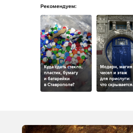
Рекомендуем:
Куда сдать стекло,
Модерн, магия
пластик, бумагу
чисел и этаж
и батарейки
для прислуги:
в Ставрополе?
что скрывается
за самой
фотогеничной
дверью
Ставрополя?