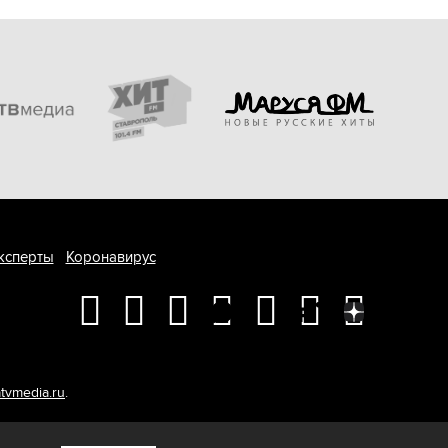
ксперты
Коронавирус
tvmedia.ru
.