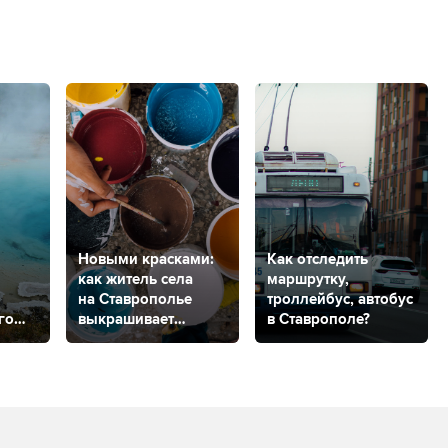
Новыми красками:
Как отследить
как житель села
маршрутку,
на Ставрополье
троллейбус, автобус
го
выкрашивает
в Ставрополе?
пластиком дерево
и камень