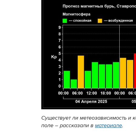
Существует ли метеозависимость и к
поле – рассказали в
материале
.