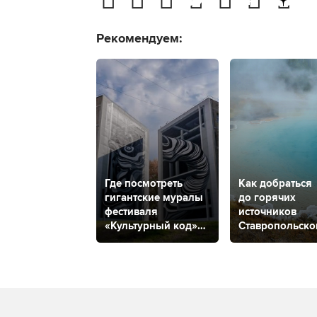
Рекомендуем:
Где посмотреть
Как добраться
гигантские муралы
до горячих
фестиваля
источников
«Культурный код»
Ставропольско
в Солнечнодольске
края?