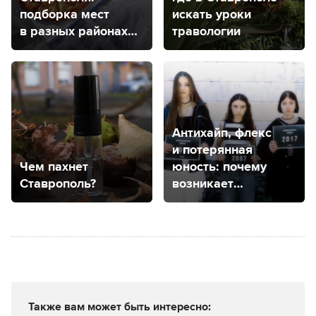
подборка мест
искать уроки
в разных районах
травологии
города
Антихайп, флекс
и потерянная
Чем пахнет
юность: почему
Ставрополь?
возникает
ностальгия
и нормально
ли скучать
по прошлому?
Также вам может быть интересно: