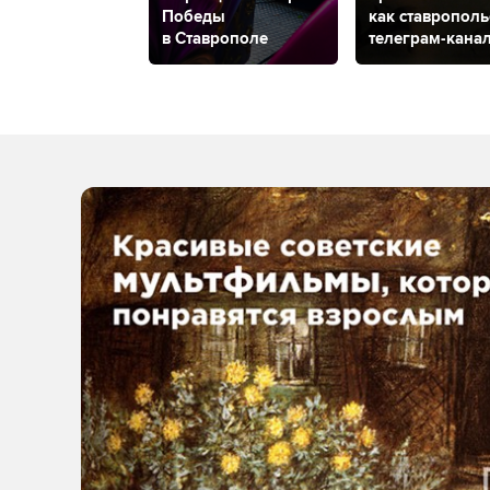
Победы
как ставропол
в Ставрополе
телеграм-кана
помогает
подросткам