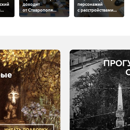
ьский
доходит
персонажей
л
от Ставрополя
с расстройствами
до Мехико
от психолога
из Ставрополя