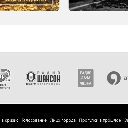
 в кризис
Голосование
Лицо города
Прогулки в прошлое
Э