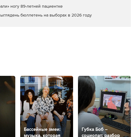
али» ногу 89-летней пациентке
выглядень бюллетень на выборах в 2026 году
Бассейные змеи:
Губка Боб –
музыка, которая
социопат: разбор