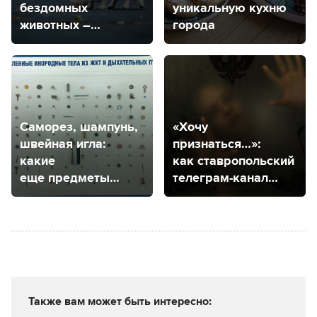
бездомных
уникальную кухню
животных –
города
рассказали
эксперты
из Ставрополя
Саморез, шампунь,
«Хочу
швейная игла:
признаться…»:
какие
как ставропольский
еще предметы
телеграм-канал
извлекают
помогает
из маленьких
подросткам
пациентов врачи
в Ставрополе?
Также вам может быть интересно: