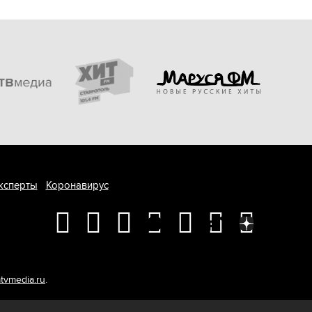
ксперты
Коронавирус
tvmedia.ru
.