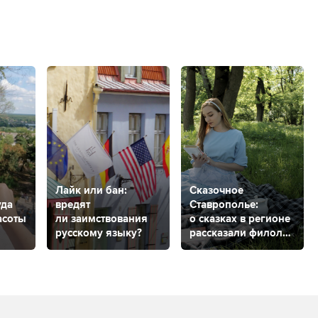
Лайк или бан:
Сказочное
уда
вредят
Ставрополье:
асоты
ли заимствования
о сказках в регионе
русскому языку?
рассказали филолог
и культуролог