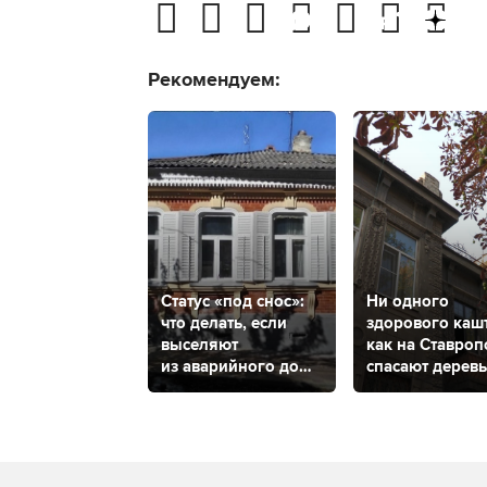
Рекомендуем:
Статус «под снос»:
Ни одного
что делать, если
здорового каш
выселяют
как на Ставроп
из аварийного дома
спасают дерев
и куда обратиться
от минирующе
в Ставрополе, чтобы
моли?
дом признали
аварийным?