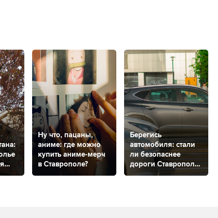
Ну что, пацаны,
Берегись
тана:
аниме: где можно
автомобиля: стали
олье
купить аниме-мерч
ли безопаснее
ья
в Ставрополе?
дороги Ставрополя
й
за 2023 год?