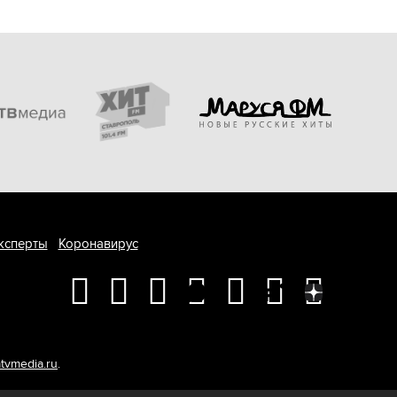
ксперты
Коронавирус
tvmedia.ru
.