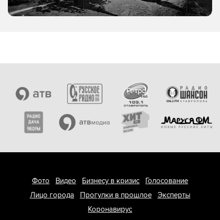
Фото
Видео
Бизнесу в кризис
Голосование
Лицо города
Прогулки в прошлое
Эксперты
Коронавирус