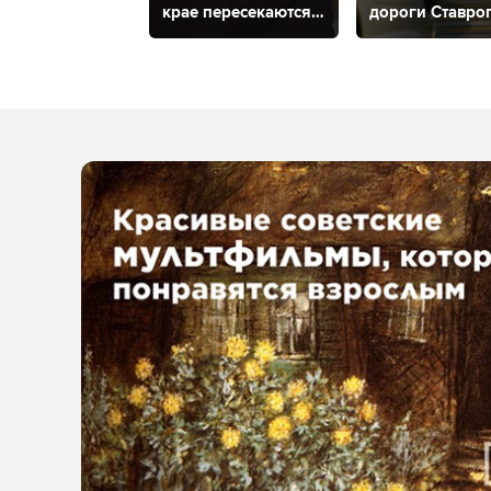
крае пересекаются
дороги Ставро
творчество
за 2023 год?
и экономика?