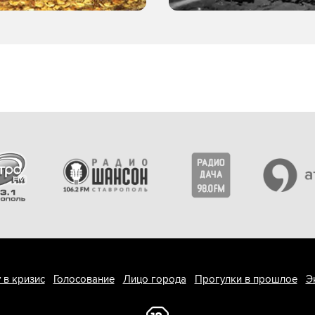
 в кризис
Голосование
Лицо города
Прогулки в прошлое
Э