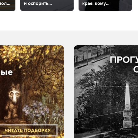
поля
и оспорить
крае: кому
в Ставропольском
положены
крае?
и как оформить?