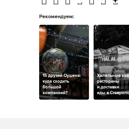
Рекомендуем:
15 друзей Оушена:
Халяльные каф
куда сходить
рестораны
большой
и доставки
компанией?
еды в Ставроп