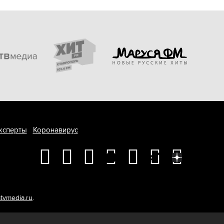
ксперты
Коронавирус
tvmedia.ru
.