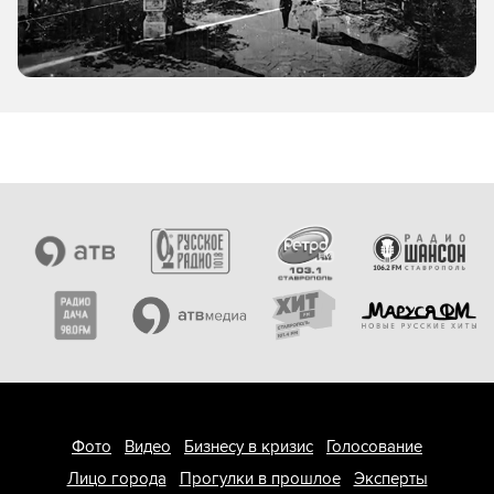
Фото
Видео
Бизнесу в кризис
Голосование
Лицо города
Прогулки в прошлое
Эксперты