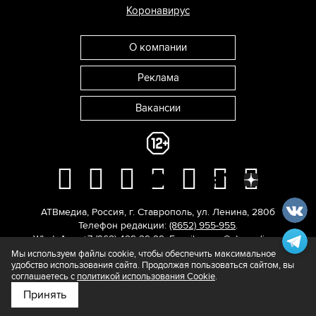
Коронавирус
О компании
Реклама
Вакансии
АТВмедиа
,
Россия
,
г. Ставрополь
,
ул. Ленина, 280б
Телефон редакции:
(8652) 955-955
.
WhatsApp: +7 (962) 429-29-29.
E-mail:
news@atvmedia.ru
.
© 2017-2026. Все права защищены.
Мы используем файлы cookie, чтобы обеспечить максимальное
удобство использования сайта. Продолжая пользоваться сайтом, вы
соглашаетесь с
политикой использования Cookie
.
Принять
Подпишитесь на нас в
Яндекс.Новости