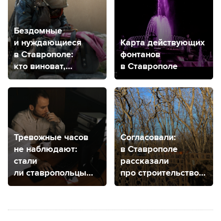
Бездомные
и нуждающиеся
Карта действующих
в Ставрополе:
фонтанов
кто виноват,
в Ставрополе
что делать?
Тревожные часов
Согласовали:
не наблюдают:
в Ставрополе
стали
рассказали
ли ставропольцы
про строительство
чаще чувствовать
гимназии
тревогу?
на Успенском
кладбище