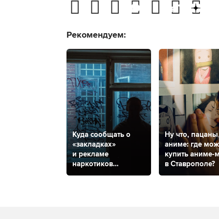
Рекомендуем:
Куда сообщать о
Ну что, пацаны
«закладках»
аниме: где мо
и рекламе
купить аниме-
наркотиков
в Ставрополе?
на стенах
в Ставрополе?