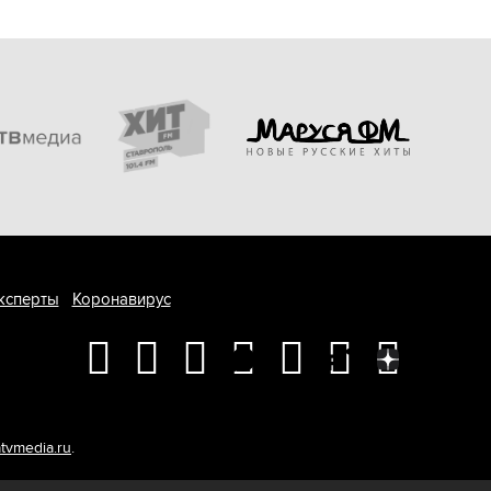
ксперты
Коронавирус
tvmedia.ru
.