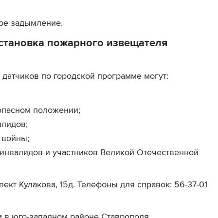
ое задымление.
становка пожарного извещателя
 датчиков по городской программе могут:
опасном положении;
алидов;
 войны;
инвалидов и участников Великой Отечественной
ект Кулакова, 15д. Телефоны для справок: 56-37-01
 в юго-западном районе Ставрополя.