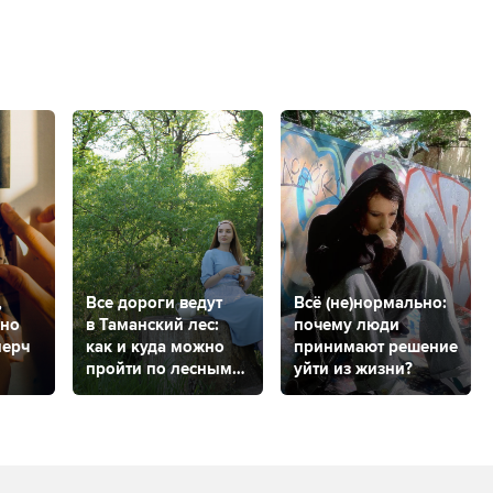
,
Все дороги ведут
Всё (не)нормально:
жно
в Таманский лес:
почему люди
мерч
как и куда можно
принимают решение
пройти по лесным
уйти из жизни?
тропам