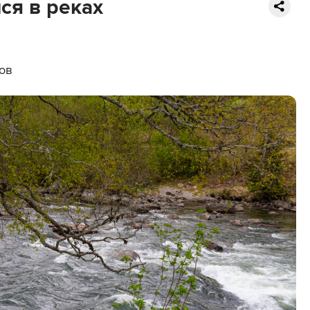
ся в реках
ов