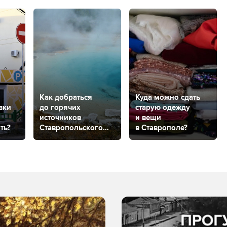
Как добраться
Куда можно сдать
вки
до горячих
старую одежду
источников
и вещи
ть?
Ставропольского
в Ставрополе?
края?