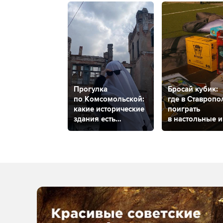
Прогулка
Бросай кубик:
по Комсомольской:
где в Ставропо
какие исторические
поиграть
здания есть
в настольные 
на одной из самых
старых улиц
в Ставрополе?