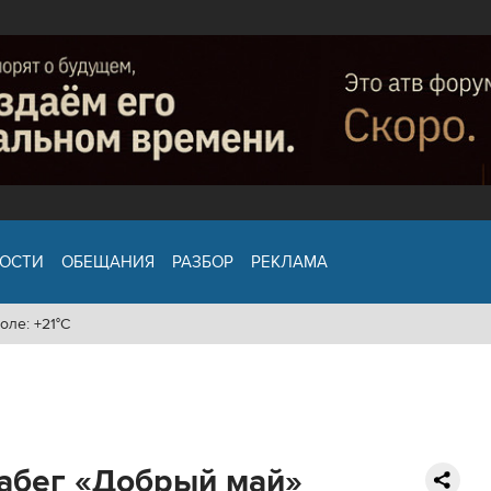
ОСТИ
ОБЕЩАНИЯ
РАЗБОР
РЕКЛАМА
оле: +21°C
абег «Добрый май»