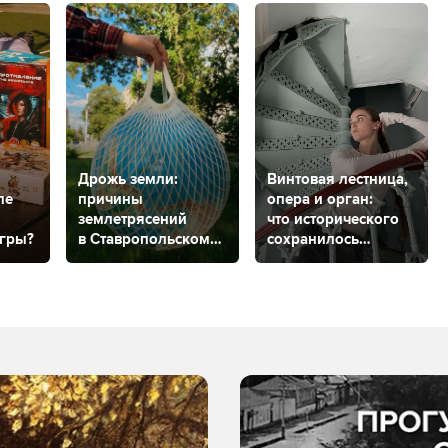
Дрожь земли:
Винтовая лестница,
ле
причины
опера и орган:
землетрясений
что исторического
игры?
в Ставропольском
сохранилось
крае, прогнозы
в музыкальном
на будущее
салоне
в Ставрополе