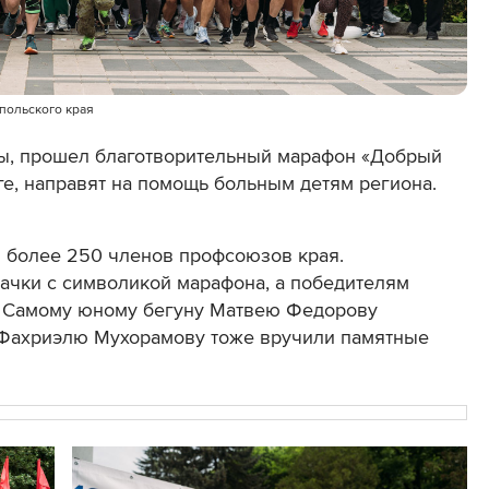
польского края
ды, прошел благотворительный марафон «Добрый
еге, направят на помощь больным детям региона.
 более 250 членов профсоюзов края.
начки с символикой марафона, а победителям
.
Самому юному бегуну Матвею Федорову
а Фахриэлю Мухорамову тоже вручили памятные