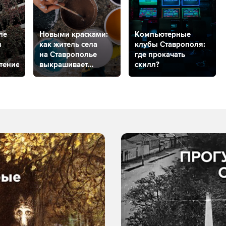
ле
Новыми красками:
Компьютерные
я
как житель села
клубы Ставрополя:
на Ставрополье
где прокачать
стение?
выкрашивает
скилл?
пластиком дерево
и камень