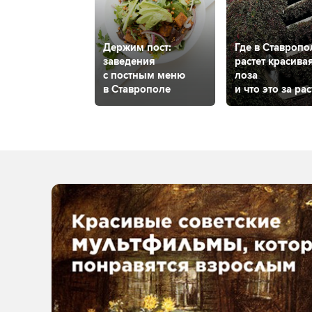
Держим пост:
Где в Ставропо
заведения
растет красива
с постным меню
лоза
в Ставрополе
и что это за ра