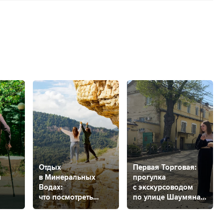
:
Отдых
Первая Торговая:
м
в Минеральных
прогулка
Водах:
с экскурсоводом
что посмотреть
по улице Шаумяна
в городе
в Ставрополе
и его окрестностях