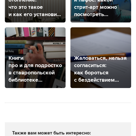
что это такое
стрит-арт можно
и как его установить
посмотреть
в Ставрополе?
в центре
Ставрополя?
Книги
Жаловаться, нельзя
про и для подростков:
согласиться:
в ставропольской
как бороться
библиотеке
с бездействием
проходит
управляющей
психологическая
компании
выставка
в Ставрополе?
Также вам может быть интересно: