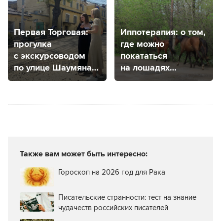
Первая Торговая:
Иппотерапия: о том,
прогулка
где можно
с экскурсоводом
покататься
по улице Шаумяна
на лошадях
в Ставрополе
в Ставрополе
и получить от этого
удовольствие
Также вам может быть интересно:
Гороскоп на 2026 год для Рака
Писательские странности: тест на знание
чудачеств российских писателей