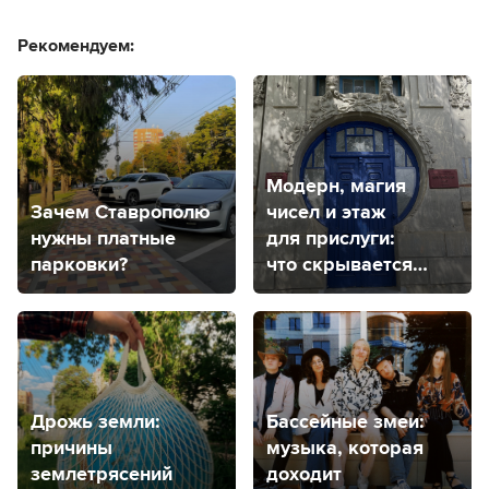
Рекомендуем:
Модерн, магия
Зачем Ставрополю
чисел и этаж
нужны платные
для прислуги:
парковки?
что скрывается
за самой
фотогеничной
дверью
Ставрополя?
Дрожь земли:
Бассейные змеи:
причины
музыка, которая
землетрясений
доходит