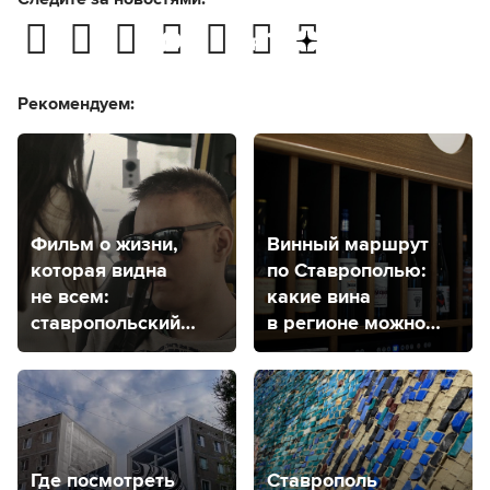
Рекомендуем:
Фильм о жизни,
Винный маршрут
которая видна
по Ставрополью:
не всем:
какие вина
ставропольский
в регионе можно
режиссер рассказал
попробовать
о своей новой
работе
Где посмотреть
Ставрополь