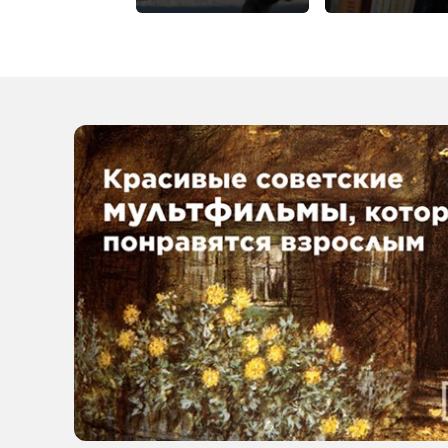
себя при встрече
проходит
с бродячими
психологическ
собаками
выставка