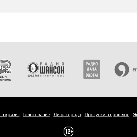
 в кризис
Голосование
Лицо города
Прогулки в прошлое
Э