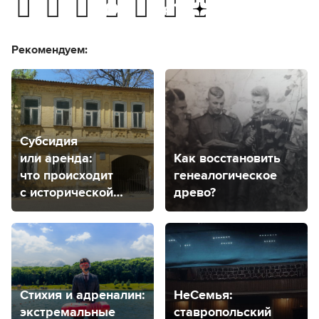
Рекомендуем:
Субсидия
или аренда:
Как восстановить
что происходит
генеалогическое
с исторической
древо?
усадьбой
Венециановых
в Ставрополе?
Стихия и адреналин:
НеСемья:
экстремальные
ставропольский