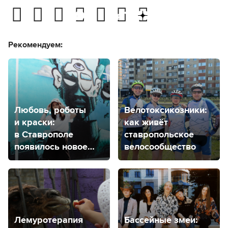
Рекомендуем:
Любовь, роботы
Велотоксикозники:
и краски:
как живёт
в Ставрополе
ставропольское
появилось новое
велосообщество
место притяжения
Лемуротерапия
Бассейные змеи: