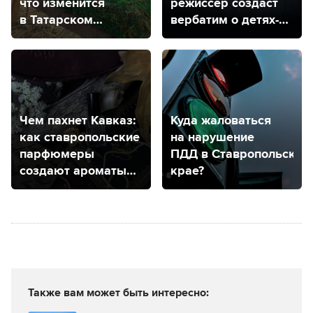
что изменится
режиссёр создаст
в Татарском
вербатим о детях-
городище?
сиротах
Чем пахнет Кавказ:
Куда жаловаться
как ставропольские
на нарушение
парфюмеры
ПДД в Ставропольском
создают ароматы
крае?
КМВ
Также вам может быть интересно: