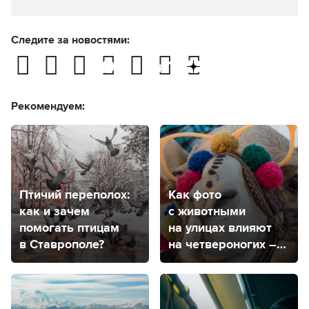
Следите за новостями:
Рекомендуем:
Птичий переполох:
Как фото
как и зачем
с животными
помогать птицам
на улицах влияют
в Ставрополе?
на четвероногих –
рассказала
ветеринар
из Ставрополя