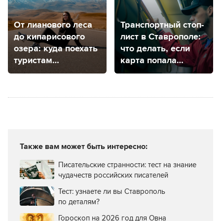
От лианового леса
Транспортный стоп-
до кипарисового
лист в Ставрополе:
озера: куда поехать
что делать, если
туристам
карта попала
из Ставропольского
в черный список?
края, чтобы
погулять
на природе
Также вам может быть интересно:
Писательские странности: тест на знание
чудачеств российских писателей
Тест: узнаете ли вы Ставрополь
по деталям?
Гороскоп на 2026 год для Овна