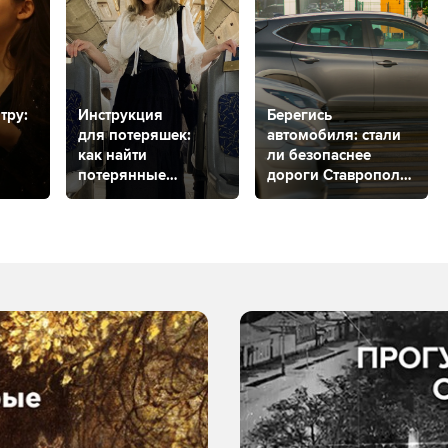
тру:
Инструкция
Берегись
для потеряшек:
автомобиля: стали
как найти
ли безопаснее
потерянные
дороги Ставрополя
или забытые вещи
за 2023 год?
ебе
в Ставрополе?