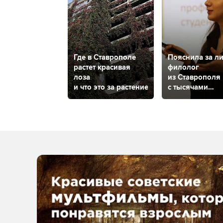
Где в Ставрополе
Пояснила за ли
растет красивая
филолог
лоза
из Ставрополя
и что это за растение?
с тысячами
подписчиков
рассказала о с
и своем
литературном
паблике