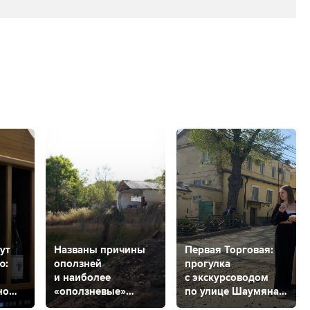
ут
Названы причины
Первая Торговая:
ю:
оползней
прогулка
и наиболее
с экскурсоводом
но
«оползневые»
по улице Шаумяна
районы
в Ставрополе